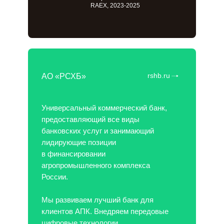
RAEX, 2023-2025
rshb.ru
АО «РСХБ»
Универсальный коммерческий банк,
предоставляющий все виды
банковских услуг и занимающий
лидирующие позиции
в финансировании
агропромышленного комплекса
России.
Мы развиваем лучший банк для
клиентов АПК. Внедряем передовые
цифровые технологии