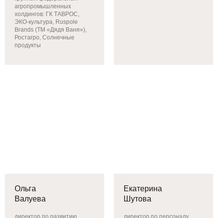
агропромышленных
холдингов: ГК ТАВРОС,
ЭКО-культура, Ruspole
Brands (ТМ «Дядя Ваня»),
Ростагро, Солнечные
продукты
Ольга
Екатерина
Валуева
Шутова
директор по развитию
директор по персоналу