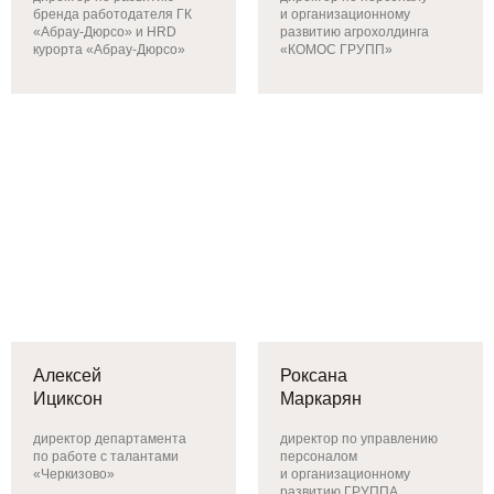
бренда работодателя ГК
и организационному
«Абрау-Дюрсо» и HRD
развитию агрохолдинга
курорта «Абрау-Дюрсо»
«КОМОС ГРУПП»
Алексей
Роксана
Ициксон
Маркарян
директор департамента
директор по управлению
по работе с талантами
персоналом
«Черкизово»
и организационному
развитию ГРУППА