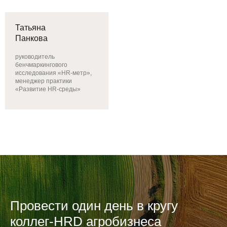
Татьяна
Панкова
руководитель
бенчмаркингового
исследования «HR-метр»,
менеджер практики
«Развитие HR-среды»
Провести один день в кругу
коллег-HRD агробизнеса