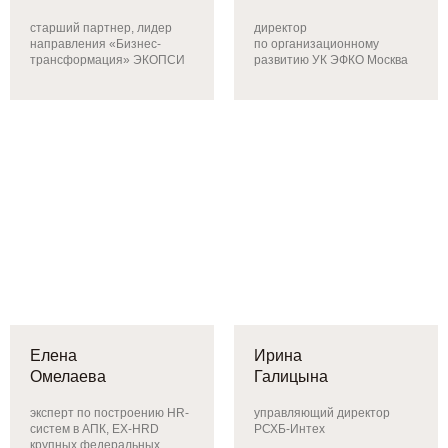
старший партнер, лидер
директор
направления «Бизнес-
по организационному
трансформация» ЭКОПСИ
развитию УК ЭФКО Москва
Елена
Ирина
Омелаева
Галицына
эксперт по построению HR-
управляющий директор
систем в АПК, EX-HRD
РСХБ-Интех
крупных федеральных